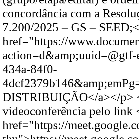
concordância com a Resoluçã
7.200/2025 – GS – SEED;<
href="https://www.documen
action=d&amp;uuid=@gtf-
434a-84f0-
4dcf2379b146&amp;emP
DISTRIBUIÇÃO</a></p> <
videoconferência pelo link 
href="https://meet.google
thu">https://meet.google.