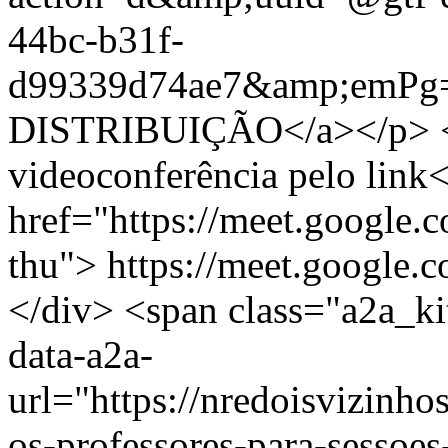
44bc-b31f-
d99339d74ae7&amp;emP
DISTRIBUIÇÃO</a></p> <
videoconferência pelo link
href="https://meet.google
thu"> https://meet.google
</div> <span class="a2a_ki
data-a2a-
url="https://nredoisvizinh
os-professores-para-sessoes