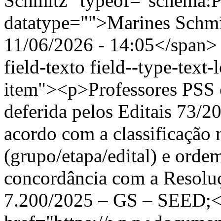
Schmitz" typeof="schema:
datatype="">Marines Schm
11/06/2026 - 14:05</span> 
field-texto field--type-text-
item"><p>Professores PSS c
deferida pelos Editais 73/
acordo com a classificação n
(grupo/etapa/edital) e ord
concordância com a Resoluçã
7.200/2025 – GS – SEED;<