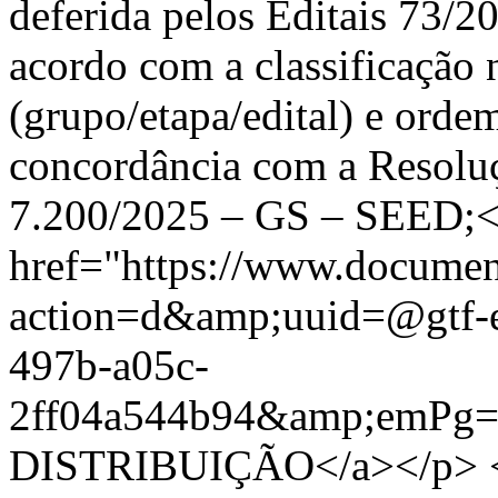
deferida pelos Editais 73/
acordo com a classificação n
(grupo/etapa/edital) e ord
concordância com a Resoluçã
7.200/2025 – GS – SEED;<
href="https://www.documen
action=d&amp;uuid=@gtf-
497b-a05c-
2ff04a544b94&amp;emP
DISTRIBUIÇÃO</a></p> <