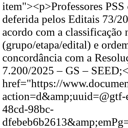
item"><p>Professores PSS c
deferida pelos Editais 73/
acordo com a classificação n
(grupo/etapa/edital) e ord
concordância com a Resoluçã
7.200/2025 – GS – SEED;<
href="https://www.documen
action=d&amp;uuid=@gtf-
48cd-98bc-
dfebeb6b2613&amp;emP