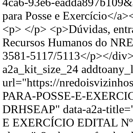
4ca6-93e6-eadda897b109
para Posse e Exercício</a
<p> </p> <p>Dúvidas, entra
Recursos Humanos do NRE D
3581-5117/5113</p></div> 
a2a_kit_size_24 addtoany_li
url="https://nredoisvizin
PARA-POSSE-E-EXERCIC
DRHSEAP" data-a2a-tit
E EXERCÍCIO EDITAL Nº 