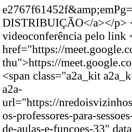
e2767f61452f&amp;emP
DISTRIBUIÇÃO</a></p> <
videoconferência pelo link 
href="https://meet.google
thu">https://meet.google.
<span class="a2a_kit a2a_ki
a2a-
url="https://nredoisvizinh
os-professores-para-sessoes
de-aulas-e-funcoes-33" dat