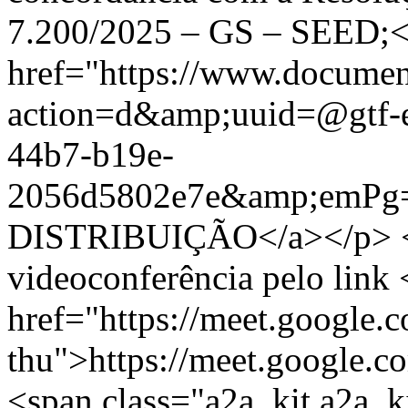
7.200/2025 – GS – SEED;<
href="https://www.documen
action=d&amp;uuid=@gtf-
44b7-b19e-
2056d5802e7e&amp;emP
DISTRIBUIÇÃO</a></p> <
videoconferência pelo link 
href="https://meet.google
thu">https://meet.google.
<span class="a2a_kit a2a_ki