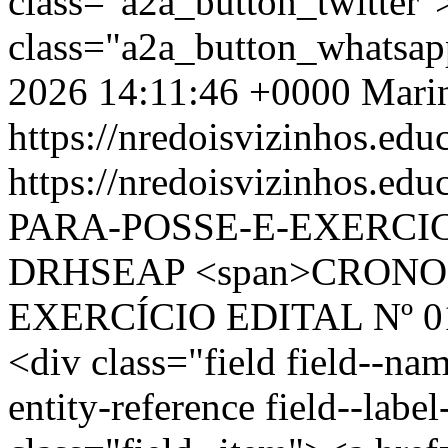
class="a2a_button_twitter
class="a2a_button_whatsa
2026 14:11:46 +0000
Mari
https://nredoisvizinhos.edu
https://nredoisvizinhos.
PARA-POSSE-E-EXERCIC
DRHSEAP
<span>CRONO
EXERCÍCIO EDITAL Nº 01
<div class="field field--nam
entity-reference field--labe