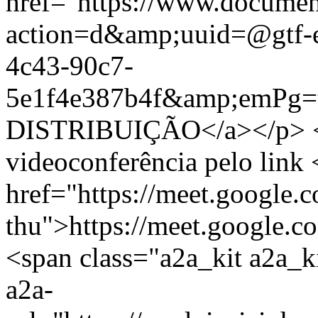
href="https://www.documen
action=d&amp;uuid=@gtf-e
4c43-90c7-
5e1f4e387b4f&amp;emP
DISTRIBUIÇÃO</a></p> <
videoconferência pelo link 
href="https://meet.google
thu">https://meet.google.
<span class="a2a_kit a2a_ki
a2a-