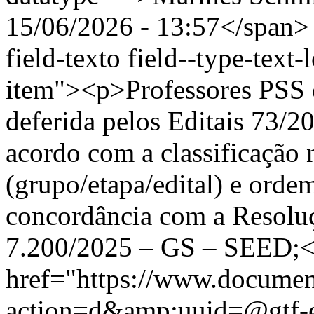
15/06/2026 - 13:57</span> 
field-texto field--type-text-
item"><p>Professores PSS c
deferida pelos Editais 73/
acordo com a classificação n
(grupo/etapa/edital) e ord
concordância com a Resoluçã
7.200/2025 – GS – SEED;<
href="https://www.documen
action=d&amp;uuid=@gtf-