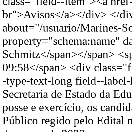
class="field--item"><a href
br">Avisos</a></div> </di
about="/usuario/Marines-S
property="schema:name" d
Schmitz</span></span> <sp
09:58</span> <div class="fi
-type-text-long field--labe
Secretaria de Estado da E
posse e exercício, os cand
Público regido pelo Edital