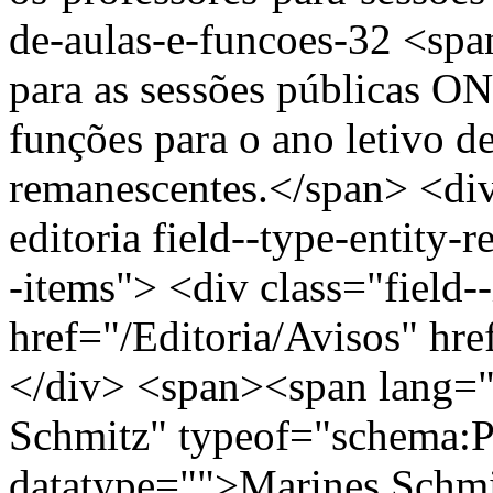
de-aulas-e-funcoes-32
<spa
para as sessões públicas ON
funções para o ano letivo d
remanescentes.</span> <div 
editoria field--type-entity-r
-items"> <div class="field-
href="/Editoria/Avisos" hr
</div> <span><span lang="
Schmitz" typeof="schema:
datatype="">Marines Schm