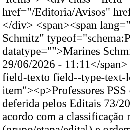
href="/Editoria/Avisos" hr
</div> <span><span lang="
Schmitz" typeof="schema:
datatype="">Marines Schm
29/06/2026 - 11:11</span> 
field-texto field--type-text-
item"><p>Professores PSS c
deferida pelos Editais 73/
acordo com a classificação n
(grupo/etapa/edital) e ord