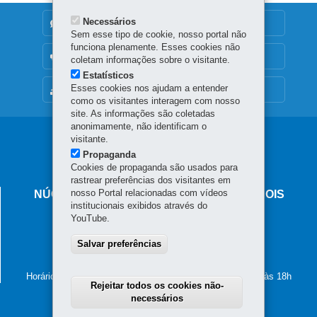
Necessários
DENUNCIE CORRUPÇÃO
Sem esse tipo de cookie, nosso portal não
funciona plenamente. Esses cookies não
OUVIDORIA
coletam informações sobre o visitante.
Estatísticos
Esses cookies nos ajudam a entender
MAPA DO SITE
como os visitantes interagem com nosso
site. As informações são coletadas
anonimamente, não identificam o
Navegação
visitante.
Propaganda
principal
Cookies de propaganda são usados para
rastrear preferências dos visitantes em
nosso Portal relacionadas com vídeos
NÚCLEO REGIONAL DE EDUCAÇÃO DE DOIS
institucionais exibidos através do
VIZINHOS
YouTube.
Avenida Rio Grande do Sul, 321 - Centro
85.660-000
Salvar preferências
-
Dois Vizinhos
-
PR
MAPA
(46) 3581-5100
Horário de atendimento: de segunda a sexta-feira, das 8h às 18h
Rejeitar todos os cookies não-
necessários