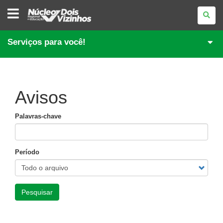
NÚCLEO
REGIONAL
DE
EDUCAÇÃO
DE
Serviços para você!
DOIS
VIZINHOS
Avisos
Palavras-chave
Período
Pesquisar