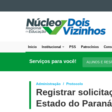
Ir para o conteúdo
NÚCLEO
Ir para a navegação
Ir para a busca
REGIONAL
Mapa do site
DE
EDUCAÇÃO
DE
Inicio
Institucional
PSS
Patrocínios
Cons
DOIS
Navegação
VIZINHOS
principal
Serviços para você!
ALUNOS E RES
Administração
Protocolo
Registrar solicit
Estado do Paraná