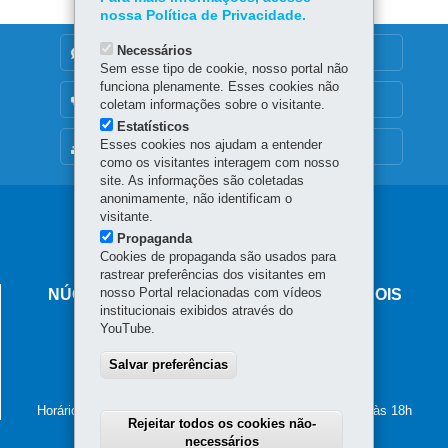
nossa Política de Privacidade.
Necessários
DENUNCIE CORRUPÇÃO
Sem esse tipo de cookie, nosso portal não
funciona plenamente. Esses cookies não
OUVIDORIA
coletam informações sobre o visitante.
Estatísticos
Esses cookies nos ajudam a entender
MAPA DO SITE
como os visitantes interagem com nosso
site. As informações são coletadas
anonimamente, não identificam o
Navegação
visitante.
Propaganda
principal
Cookies de propaganda são usados para
rastrear preferências dos visitantes em
nosso Portal relacionadas com vídeos
NÚCLEO REGIONAL DE EDUCAÇÃO DE DOIS
institucionais exibidos através do
VIZINHOS
YouTube.
Avenida Rio Grande do Sul, 321 - Centro
85.660-000
Salvar preferências
-
Dois Vizinhos
-
PR
MAPA
(46) 3581-5100
Horário de atendimento: de segunda a sexta-feira, das 8h às 18h
Rejeitar todos os cookies não-
necessários