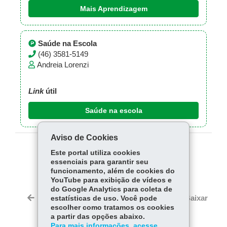
Mais Aprendizagem
Saúde na Escola
(46) 3581-5149
Andreia Lorenzi
Link
útil
Saúde na escola
Aviso de Cookies
Este portal utiliza cookies
COMPARTILHE:
essenciais para garantir seu
Fa
W
funcionamento, além de cookies do
YouTube para exibição de vídeos e
ce
ha
do Google Analytics para coleta de
Tw
bo
ts
Voltar
Início
Imprimir
Baixar
estatísticas de uso. Você pode
itt
ok
Ap
escolher como tratamos os cookies
er
a partir das opções abaixo.
p
Para mais informações, acesse