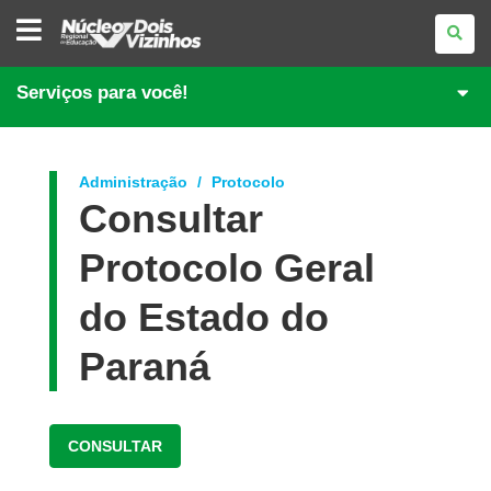
NÚCLEO
REGIONAL
DE
EDUCAÇÃO
DE
Serviços para você!
DOIS
VIZINHOS
Administração
Protocolo
Consultar
Protocolo Geral
do Estado do
Paraná
CONSULTAR