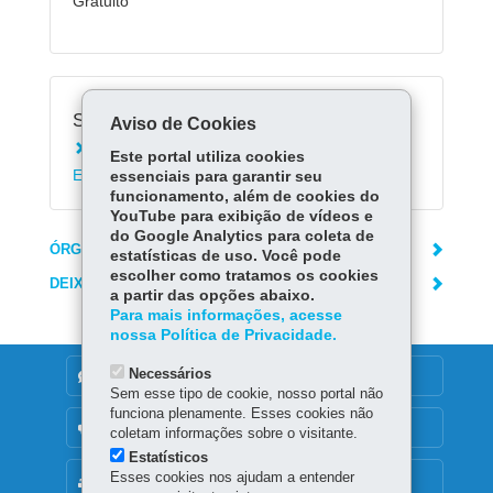
Gratuito
Serviços Relacionados:
Aviso de Cookies
Registrar solicitação no Protocolo Geral do
Este portal utiliza cookies
Estado do Paraná
essenciais para garantir seu
funcionamento, além de cookies do
YouTube para exibição de vídeos e
do Google Analytics para coleta de
ÓRGÃO RESPONSÁVEL
estatísticas de uso. Você pode
escolher como tratamos os cookies
DEIXE SUA OPINIÃO
a partir das opções abaixo.
Para mais informações, acesse
nossa Política de Privacidade.
Necessários
DENUNCIE CORRUPÇÃO
Sem esse tipo de cookie, nosso portal não
funciona plenamente. Esses cookies não
OUVIDORIA
coletam informações sobre o visitante.
Estatísticos
Esses cookies nos ajudam a entender
MAPA DO SITE