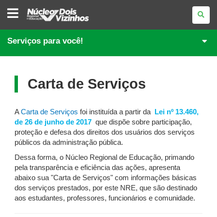
NÚCLEO
REGIONAL
DE
EDUCAÇÃO
DE
Serviços para você!
DOIS
VIZINHOS
Carta de Serviços
A
Carta de Serviços
foi instituída a partir da
Lei nº 13.460,
de 26 de junho de 2017
que dispõe sobre participação,
proteção e defesa dos direitos dos usuários dos serviços
públicos da administração pública.
Dessa forma, o Núcleo Regional de Educação, primando
pela transparência e eficiência das ações, apresenta
abaixo sua "Carta de Serviços" com informações básicas
dos serviços prestados, por este NRE, que são destinado
aos estudantes, professores, funcionários e comunidade.