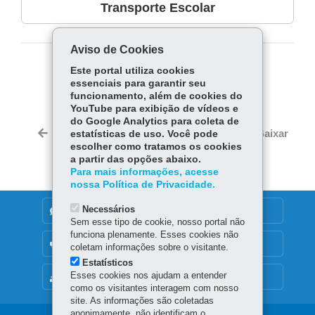
Transporte Escolar
Aviso de Cookies
Este portal utiliza cookies
COMPARTILHE:
essenciais para garantir seu
Fa
W
funcionamento, além de cookies do
YouTube para exibição de vídeos e
ce
ha
do Google Analytics para coleta de
Tw
bo
ts
Voltar
Início
Imprimir
Baixar
estatísticas de uso. Você pode
itt
ok
Ap
escolher como tratamos os cookies
er
a partir das opções abaixo.
p
Para mais informações, acesse
nossa Política de Privacidade.
Necessários
DENUNCIE CORRUPÇÃO
Sem esse tipo de cookie, nosso portal não
funciona plenamente. Esses cookies não
OUVIDORIA
coletam informações sobre o visitante.
Estatísticos
Esses cookies nos ajudam a entender
MAPA DO SITE
como os visitantes interagem com nosso
site. As informações são coletadas
anonimamente, não identificam o