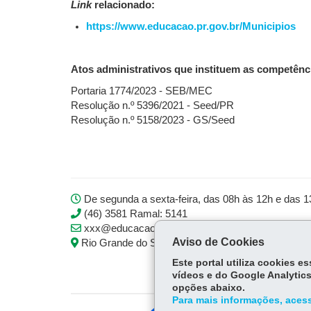
Link
relacionado:
https://www.educacao.pr.gov.br/Municipios
Atos administrativos que instituem as competênci
Portaria 1774/2023 - SEB/MEC
Resolução n.º 5396/2021 - Seed/PR
Resolução n.º 5158/2023 - GS/Seed
De segunda a sexta-feira, das 08h às 12h e das 
(46) 3581 Ramal: 5141
xxx@educacao.pr.gov.br
Aviso de Cookies
Rio Grande do Sul, 321, Sala xxx - Centro, Dois V
Este portal utiliza cookies 
vídeos e do Google Analytics
opções abaixo.
Para mais informações, acess