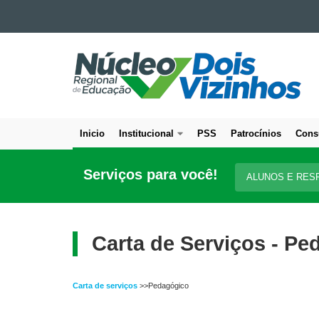
Ir para o conteúdo
NÚCLEO
Ir para a navegação
Ir para a busca
REGIONAL
Mapa do site
DE
EDUCAÇÃO
DE
Inicio
Institucional
PSS
Patrocínios
Cons
DOIS
Navegação
VIZINHOS
principal
Serviços para você!
ALUNOS E RES
Carta de Serviços - Pe
Carta de serviços
>>Pedagógico