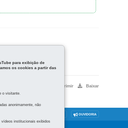
ouTube para exibição de
tamos os cookies a partir das
Voltar
Início
Imprimir
Baixar
o visitante.
tadas anonimamente, não
O SITE
DENUNCIE CORRUPÇÃO
OUVIDORIA
vídeos institucionais exibidos