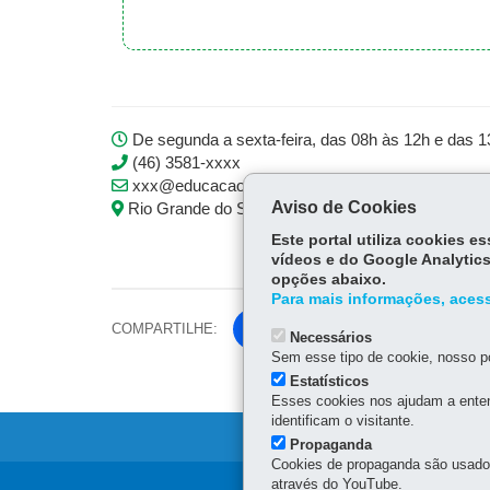
De segunda a sexta-feira, das 08h às 12h e das 
(46) 3581-xxxx
xxx@educacao.pr.gov.br
Aviso de Cookies
Rio Grande do Sul, 321, Salas 04 e 05 - Centro, D
Este portal utiliza cookies 
vídeos e do Google Analytics
opções abaixo.
Para mais informações, acess
COMPARTILHE:
Fa
Necessários
ce
Sem esse tipo de cookie, nosso po
Tw
bo
Estatísticos
itt
Esses cookies nos ajudam a enten
ok
identificam o visitante.
er
Propaganda
Cookies de propaganda são usados 
através do YouTube.