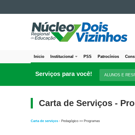
Ir para o conteúdo
NÚCLEO
Ir para a navegação
Ir para a busca
REGIONAL
Mapa do site
DE
EDUCAÇÃO
DE
Inicio
Institucional
PSS
Patrocínios
Cons
DOIS
Navegação
VIZINHOS
principal
Serviços para você!
ALUNOS E RES
Carta de Serviços - P
Carta de serviços
- Pedagógico >> Programas