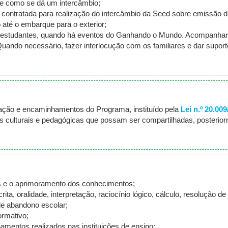
é e como se dá um intercâmbio;
contratada para realização do intercâmbio da Seed sobre emissão d
 até o embarque para o exterior;
dos estudantes, quando há eventos do Ganhando o Mundo. Acompanhar
uando necessário, fazer interlocução com os familiares e dar suport
lgação e encaminhamentos do Programa, instituído pela
Lei n.º 20.00
ias culturais e pedagógicas que possam ser compartilhadas, posterio
 e o aprimoramento dos conhecimentos;
rita, oralidade, interpretação, raciocínio lógico, cálculo, resolução 
de abandono escolar;
ormativo;
amentos realizados nas instituições de ensino;