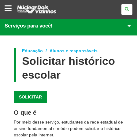
NÚCLEO
REGIONAL
DE
EDUCAÇÃO
DE
Serviços para você!
DOIS
VIZINHOS
Educação
Alunos e responsáveis
Solicitar histórico
escolar
SOLICITAR
O que é
Por meio desse serviço, estudantes da rede estadual de
ensino fundamental e médio podem solicitar o histórico
escolar pela internet.