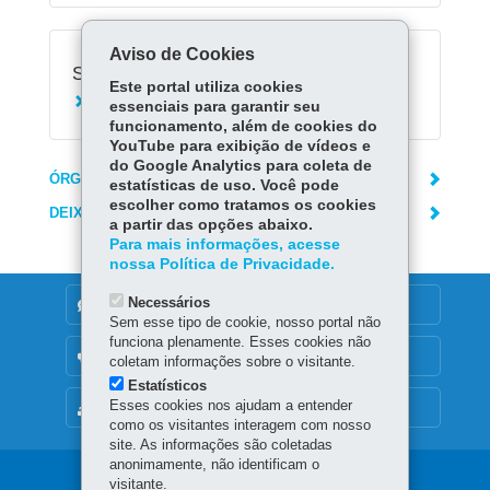
Aviso de Cookies
Serviços Relacionados:
Este portal utiliza cookies
Consultar boletim escolar
essenciais para garantir seu
funcionamento, além de cookies do
YouTube para exibição de vídeos e
do Google Analytics para coleta de
ÓRGÃO RESPONSÁVEL
estatísticas de uso. Você pode
escolher como tratamos os cookies
DEIXE SUA OPINIÃO
a partir das opções abaixo.
Para mais informações, acesse
nossa Política de Privacidade.
Necessários
DENUNCIE CORRUPÇÃO
Sem esse tipo de cookie, nosso portal não
funciona plenamente. Esses cookies não
OUVIDORIA
coletam informações sobre o visitante.
Estatísticos
Esses cookies nos ajudam a entender
MAPA DO SITE
como os visitantes interagem com nosso
site. As informações são coletadas
anonimamente, não identificam o
Navegação
visitante.