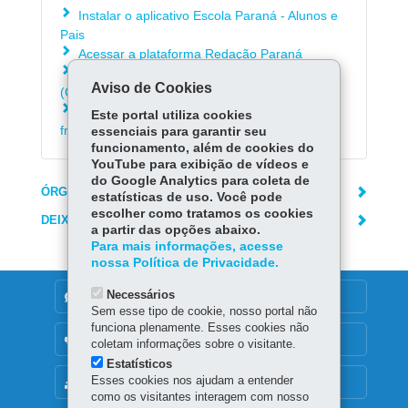
Instalar o aplicativo Escola Paraná - Alunos e
Pais
Acessar a plataforma Redação Paraná
Acessar informações sobre o coronavírus
Aviso de Cookies
(Covid-19)
Consultar as respostas para as dúvidas mais
Este portal utiliza cookies
frequentes sobre o coronavírus (Covid-19)
essenciais para garantir seu
funcionamento, além de cookies do
YouTube para exibição de vídeos e
do Google Analytics para coleta de
ÓRGÃO RESPONSÁVEL
estatísticas de uso. Você pode
escolher como tratamos os cookies
DEIXE SUA OPINIÃO
a partir das opções abaixo.
Para mais informações, acesse
nossa Política de Privacidade.
Necessários
DENUNCIE CORRUPÇÃO
Sem esse tipo de cookie, nosso portal não
funciona plenamente. Esses cookies não
OUVIDORIA
coletam informações sobre o visitante.
Estatísticos
Esses cookies nos ajudam a entender
MAPA DO SITE
como os visitantes interagem com nosso