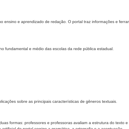
no ensino e aprendizado de redação. O portal traz informações e ferr
no fundamental e médio das escolas da rede pública estadual.
icações sobre as principais características de gêneros textuais.
duas formas: professores e professoras avaliam a estrutura do texto e
 artificial do portal corrige a gramática, a ortografia e a acentuação.