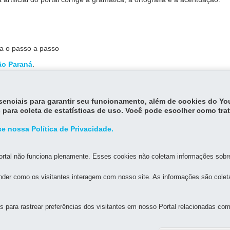
ga o passo a passo
ão Paraná
.
ra as correções depende da definição feita entre o professor e a turma
essenciais para garantir seu funcionamento, além de cookies do Y
 para coleta de estatísticas de uso. Você pode escolher como tra
e nossa Política de Privacidade.
rtal não funciona plenamente. Esses cookies não coletam informações sobre 
der como os visitantes interagem com nosso site. As informações são cole
MAPA D
para rastrear preferências dos visitantes em nosso Portal relacionadas com 
 DE EDUCAÇÃO DE DOIS VIZINHOS