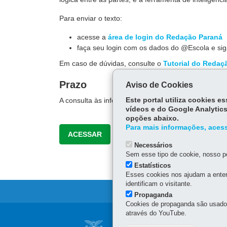
Para enviar o texto:
acesse a
área de login do Redação Paraná
faça seu login com os dados do @Escola e si
Em caso de dúvidas, consulte o
Tutorial do Redaç
Prazo
Aviso de Cookies
A consulta às informações é imediata. Já o prazo pa
Este portal utiliza cookies 
vídeos e do Google Analytics
opções abaixo.
Para mais informações, acess
ACESSAR
Necessários
Sem esse tipo de cookie, nosso po
Estatísticos
Esses cookies nos ajudam a enten
identificam o visitante.
Propaganda
Cookies de propaganda são usados 
através do YouTube.
Navegação
NÚCLEO REGIONAL