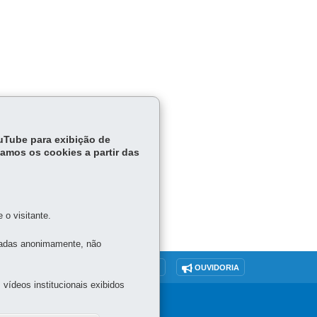
.
ouTube para exibição de
tamos os cookies a partir das
o visitante.
tadas anonimamente, não
O SITE
DENUNCIE CORRUPÇÃO
OUVIDORIA
vídeos institucionais exibidos