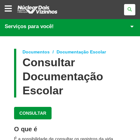
NÚCLEO
REGIONAL
DE
EDUCAÇÃO
DE
Serviços para você!
DOIS
VIZINHOS
Documentos
Documentação Escolar
Consultar
Documentação
Escolar
CONSULTAR
O que é
É a possibilidade de consultar os registros da vida