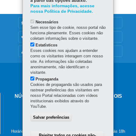
a partir das opções abaixo.
Para mais informações, acesse
nossa Política de Privacidade.
Necessários
DENUNCIE CORRUPÇÃO
Sem esse tipo de cookie, nosso portal não
funciona plenamente. Esses cookies não
OUVIDORIA
coletam informações sobre o visitante.
Estatísticos
Esses cookies nos ajudam a entender
MAPA DO SITE
como os visitantes interagem com nosso
site. As informações são coletadas
anonimamente, não identificam o
Navegação
visitante.
Propaganda
principal
Cookies de propaganda são usados para
rastrear preferências dos visitantes em
nosso Portal relacionadas com vídeos
NÚCLEO REGIONAL DE EDUCAÇÃO DE DOIS
institucionais exibidos através do
VIZINHOS
YouTube.
Avenida Rio Grande do Sul, 321 - Centro
85.660-000
Salvar preferências
-
Dois Vizinhos
-
PR
MAPA
(46) 3581-5100
Horário de atendimento: de segunda a sexta-feira, das 8h às 18h
Rejeitar todos os cookies não-