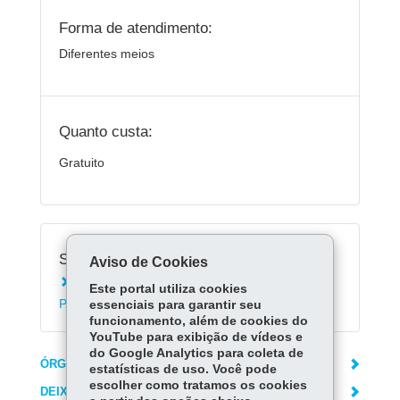
Forma de atendimento:
Diferentes meios
Quanto custa:
Gratuito
Serviços Relacionados:
Aviso de Cookies
Instalar o aplicativo Escola Paraná - Alunos e
Este portal utiliza cookies
Pais
essenciais para garantir seu
funcionamento, além de cookies do
YouTube para exibição de vídeos e
do Google Analytics para coleta de
ÓRGÃO RESPONSÁVEL
estatísticas de uso. Você pode
escolher como tratamos os cookies
DEIXE SUA OPINIÃO