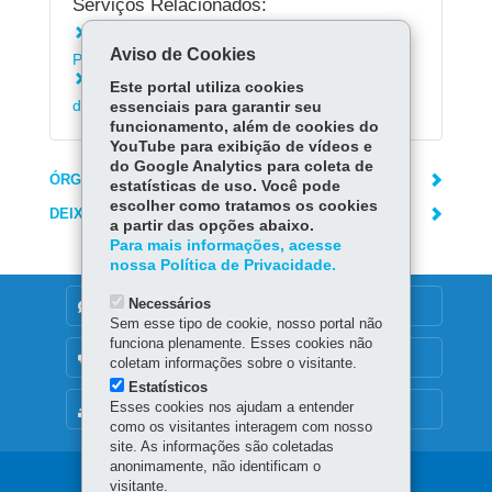
Serviços Relacionados:
Instalar o aplicativo Escola Paraná - Alunos e
Aviso de Cookies
Pais
Acessar Registro de Classe On-line da Rede
Este portal utiliza cookies
de Ensino (RCO)
essenciais para garantir seu
funcionamento, além de cookies do
YouTube para exibição de vídeos e
do Google Analytics para coleta de
ÓRGÃO RESPONSÁVEL
estatísticas de uso. Você pode
escolher como tratamos os cookies
DEIXE SUA OPINIÃO
a partir das opções abaixo.
Para mais informações, acesse
nossa Política de Privacidade.
Necessários
DENUNCIE CORRUPÇÃO
Sem esse tipo de cookie, nosso portal não
funciona plenamente. Esses cookies não
OUVIDORIA
coletam informações sobre o visitante.
Estatísticos
Esses cookies nos ajudam a entender
MAPA DO SITE
como os visitantes interagem com nosso
site. As informações são coletadas
anonimamente, não identificam o
Navegação
visitante.