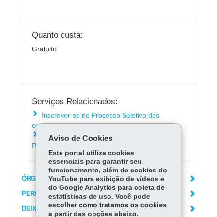
Quanto custa:
Gratuito
Serviços Relacionados:
Inscrever-se no Processo Seletivo dos
colégios da Polícia Militar do Paraná
Matricular-se na rede estadual de ensino do
Aviso de Cookies
Paraná
Este portal utiliza cookies
essenciais para garantir seu
funcionamento, além de cookies do
ÓRGÃO RESPONSÁVEL
YouTube para exibição de vídeos e
do Google Analytics para coleta de
PERGUNTAS FREQUENTES
estatísticas de uso. Você pode
escolher como tratamos os cookies
DEIXE SUA OPINIÃO
a partir das opções abaixo.