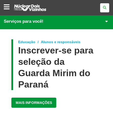
NÚCLEO
REGIONAL
DE
EDUCAÇÃO
DE
Serviços para você!
DOIS
VIZINHOS
Educação
Alunos e responsáveis
Inscrever-se para
seleção da
Guarda Mirim do
Paraná
MAIS INFORMAÇÕES