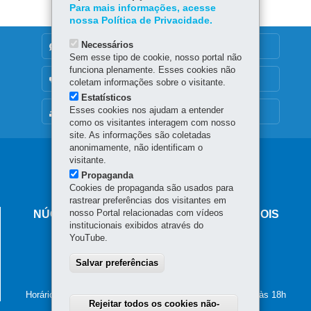
Para mais informações, acesse
nossa Política de Privacidade.
Necessários
DENUNCIE CORRUPÇÃO
Sem esse tipo de cookie, nosso portal não
funciona plenamente. Esses cookies não
OUVIDORIA
coletam informações sobre o visitante.
Estatísticos
Esses cookies nos ajudam a entender
MAPA DO SITE
como os visitantes interagem com nosso
site. As informações são coletadas
anonimamente, não identificam o
Navegação
visitante.
Propaganda
principal
Cookies de propaganda são usados para
rastrear preferências dos visitantes em
nosso Portal relacionadas com vídeos
NÚCLEO REGIONAL DE EDUCAÇÃO DE DOIS
institucionais exibidos através do
VIZINHOS
YouTube.
Avenida Rio Grande do Sul, 321 - Centro
85.660-000
Salvar preferências
-
Dois Vizinhos
-
PR
MAPA
(46) 3581-5100
Horário de atendimento: de segunda a sexta-feira, das 8h às 18h
Rejeitar todos os cookies não-