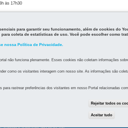
13h às 17h30
ois Vizinhos
essenciais para garantir seu funcionamento, além de cookies do Y
 para coleta de estatísticas de uso. Você pode escolher como tra
e nossa Política de Privacidade.
rtal não funciona plenamente. Esses cookies não coletam informações sobre 
der como os visitantes interagem com nosso site. As informações são cole
MAPA D
para rastrear preferências dos visitantes em nosso Portal relacionadas com 
 DE EDUCAÇÃO DE DOIS VIZINHOS
Rejeitar todos os co
l, 321 - Centro
s
-
PR
MAPA
Aceitar tudo
With
e segunda a sexta-feira, das 8h às 18h