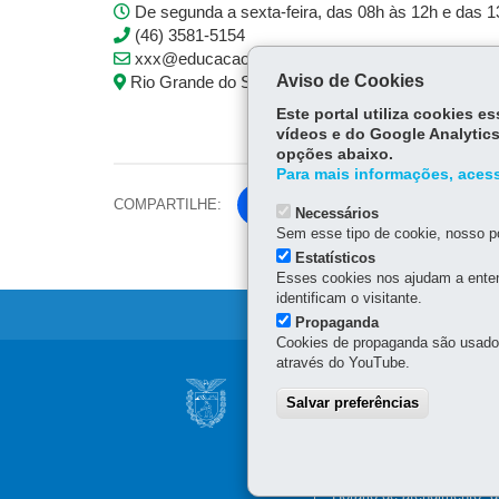
De segunda a sexta-feira, das 08h às 12h e das 
(46) 3581-5154
xxx@educacao.pr.gov.br
Aviso de Cookies
Rio Grande do Sul, 321, Salas 04 e 05 - Centro, D
Este portal utiliza cookies 
vídeos e do Google Analytics
opções abaixo.
Para mais informações, acess
COMPARTILHE:
Fa
Necessários
ce
Sem esse tipo de cookie, nosso po
Tw
bo
Estatísticos
itt
Esses cookies nos ajudam a enten
ok
identificam o visitante.
er
Propaganda
Cookies de propaganda são usados 
através do YouTube.
Navegação
NÚCLEO REGIONAL
Salvar preferências
principal
Avenida Rio Grande do Su
85.660-000
-
Dois Vizinho
(46) 3581-5100
Horário de atendimento: d