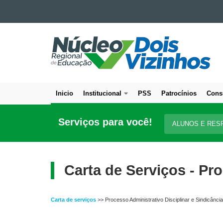
Ir para o conteúdo
NÚCLEO
Ir para a navegação
Ir para a busca
REGIONAL
Mapa do site
DE
EDUCAÇÃO
DE
Inicio
Institucional
PSS
Patrocínios
Cons
DOIS
Navegação
VIZINHOS
principal
Serviços para você!
ALUNOS E RES
Carta de Serviços - Pro
Carta de serviços
>> Processo Administrativo Disciplinar e Sindicância