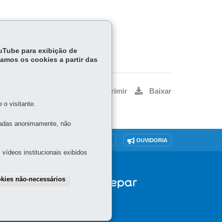
ouTube para exibição de
tamos os cookies a partir das
Voltar
Início
Imprimir
Baixar
o visitante.
tadas anonimamente, não
O SITE
DENUNCIE CORRUPÇÃO
OUVIDORIA
vídeos institucionais exibidos
okies não-necessários
draw consent