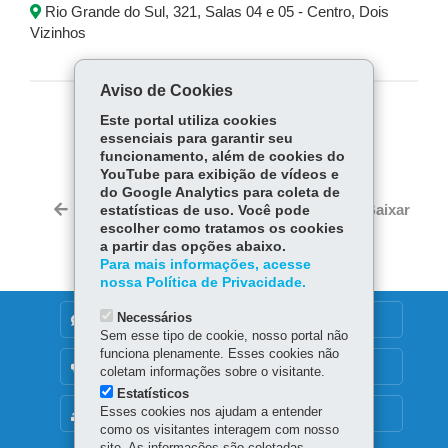
Rio Grande do Sul, 321, Salas 04 e 05 - Centro, Dois
Vizinhos
Aviso de Cookies
Este portal utiliza cookies
COMPARTILHE:
essenciais para garantir seu
Fa
W
funcionamento, além de cookies do
YouTube para exibição de vídeos e
ce
ha
do Google Analytics para coleta de
Tw
bo
ts
Voltar
Início
Imprimir
Baixar
estatísticas de uso. Você pode
itt
ok
Ap
escolher como tratamos os cookies
er
a partir das opções abaixo.
p
Para mais informações, acesse
nossa Política de Privacidade.
Necessários
DENUNCIE CORRUPÇÃO
Sem esse tipo de cookie, nosso portal não
funciona plenamente. Esses cookies não
OUVIDORIA
coletam informações sobre o visitante.
Estatísticos
Esses cookies nos ajudam a entender
MAPA DO SITE
como os visitantes interagem com nosso
site. As informações são coletadas