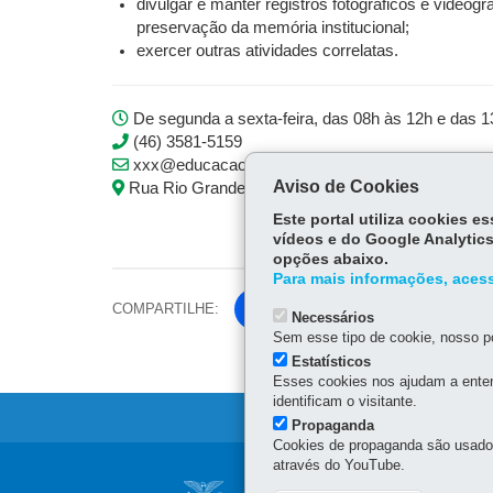
divulgar e manter registros fotográficos e video
preservação da memória institucional;
exercer outras atividades correlatas.
De segunda a sexta-feira, das 08h às 12h e das 
(46) 3581-5159
xxx@educacao.pr.gov.br
Aviso de Cookies
Rua Rio Grande do Sul, 321, Salas 04 e 05 - Centr
Este portal utiliza cookies 
vídeos e do Google Analytics
opções abaixo.
Para mais informações, acess
COMPARTILHE:
Fa
Necessários
ce
Sem esse tipo de cookie, nosso po
Tw
bo
Estatísticos
itt
Esses cookies nos ajudam a enten
ok
identificam o visitante.
er
Propaganda
Cookies de propaganda são usados 
através do YouTube.
Navegação
NÚCLEO REGIONAL