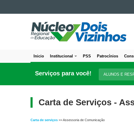
Ir para o conteúdo
NÚCLEO
Ir para a navegação
Ir para a busca
REGIONAL
Mapa do site
DE
EDUCAÇÃO
DE
Inicio
Institucional
PSS
Patrocínios
Cons
DOIS
Navegação
VIZINHOS
principal
Serviços para você!
ALUNOS E RES
Carta de Serviços - A
Carta de serviços
>> Assessoria de Comunicação