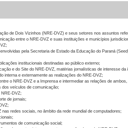
ação de Dois Vizinhos (NRE-DVZ) e seus setores nos assuntos refer
icação entre o NRE-DVZ e suas instituições e municípios jurisdicio
DVZ;
senvolvidas pela Secretaria de Estado da Educação do Paraná (Seed)
blicações institucionais destinadas ao público externo;
ação e do Site do NRE-DVZ, matérias jornalísticas de interesse da i
ando interna e externamente as realizações do NRE-DVZ;
entre o NRE-DVZ e a Imprensa e intermediar as relações de ambos, i
is dos veículos de comunicação;
do NRE-DVZ;
rte de jornais;
-DVZ;
 nas redes sociais, no âmbito da rede mundial de computadores;
cionais;
trumentos de comunicação social;