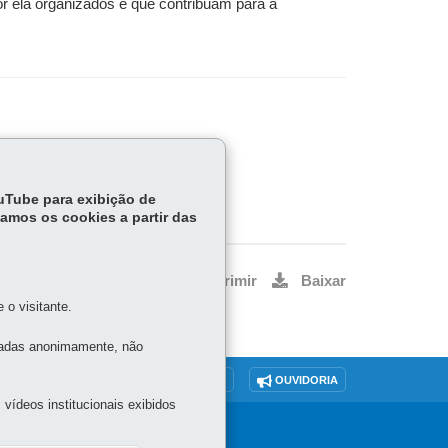
or ela organizados e que contribuam para a
ouTube para exibição de
tamos os cookies a partir das
Voltar
Início
Imprimir
Baixar
o visitante.
tadas anonimamente, não
O SITE
DENUNCIE CORRUPÇÃO
OUVIDORIA
vídeos institucionais exibidos