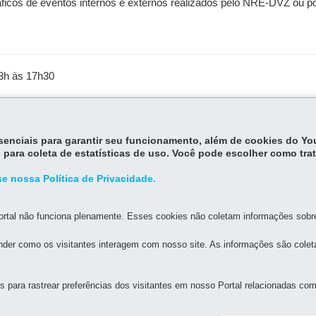
gráficos de eventos internos e externos realizados pelo NRE-DVZ ou p
13h às 17h30
o, Dois Vizinhos
essenciais para garantir seu funcionamento, além de cookies do Y
 para coleta de estatísticas de uso. Você pode escolher como tra
e nossa Política de Privacidade.
rtal não funciona plenamente. Esses cookies não coletam informações sobre 
der como os visitantes interagem com nosso site. As informações são cole
MAPA D
para rastrear preferências dos visitantes em nosso Portal relacionadas com 
 DE EDUCAÇÃO DE DOIS VIZINHOS