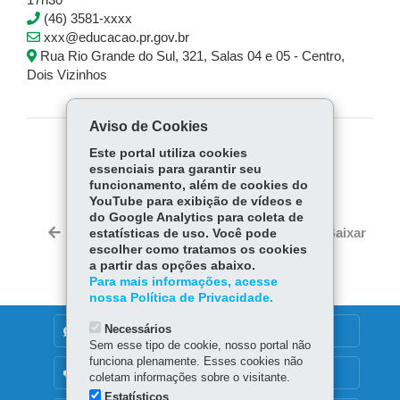
17h30
(46) 3581-xxxx
xxx@educacao.pr.gov.br
Rua Rio Grande do Sul, 321, Salas 04 e 05 - Centro,
Dois Vizinhos
Aviso de Cookies
Este portal utiliza cookies
COMPARTILHE:
essenciais para garantir seu
Fa
W
funcionamento, além de cookies do
YouTube para exibição de vídeos e
ce
ha
do Google Analytics para coleta de
Tw
bo
ts
Voltar
Início
Imprimir
Baixar
estatísticas de uso. Você pode
itt
ok
Ap
escolher como tratamos os cookies
er
a partir das opções abaixo.
p
Para mais informações, acesse
nossa Política de Privacidade.
Necessários
DENUNCIE CORRUPÇÃO
Sem esse tipo de cookie, nosso portal não
funciona plenamente. Esses cookies não
OUVIDORIA
coletam informações sobre o visitante.
Estatísticos