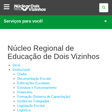
NÚCLEO
REGIONAL
DE
EDUCAÇÃO
DE
Serviços para você!
DOIS
VIZINHOS
Núcleo Regional de
Educação de Dois Vizinhos
Inicio
Institucional
Chefia
Documentação Escolar
Edificações Escolares
Estrutura e Funcionamento
Financeiro
Formação (Sistema de Capacitação)
Instâncias Colegiadas
Legislação Escolar
Logística