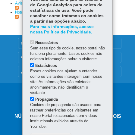
Avisos
(438)
do Google Analytics para coleta de
estatísticas de uso. Você pode
Notícias
(37)
escolher como tratamos os cookies
a partir das opções abaixo.
Para mais informações, acesse
nossa Política de Privacidade.
Necessários
DENUNCIE CORRUPÇÃO
Sem esse tipo de cookie, nosso portal não
funciona plenamente. Esses cookies não
OUVIDORIA
coletam informações sobre o visitante.
Estatísticos
Esses cookies nos ajudam a entender
MAPA DO SITE
como os visitantes interagem com nosso
site. As informações são coletadas
anonimamente, não identificam o
Navegação
visitante.
Propaganda
principal
Cookies de propaganda são usados para
rastrear preferências dos visitantes em
nosso Portal relacionadas com vídeos
NÚCLEO REGIONAL DE EDUCAÇÃO DE DOIS
institucionais exibidos através do
VIZINHOS
YouTube.
Avenida Rio Grande do Sul, 321 - Centro